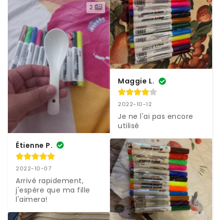
2
Maggie L.
2022-10-12
Je ne l'ai pas encore 
utilisé
Étienne P.
2022-10-07
Arrivé rapidement, 
j'espère que ma fille 
l'aimera!