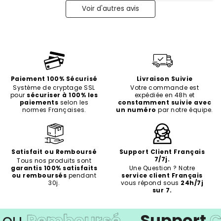
Voir d'autres avis
Paiement 100% Sécurisé
Livraison Suivie
Système de cryptage SSL
Votre commande est
pour
sécuriser à 100% les
expédiée en 48h et
paiements
selon les
constamment suivie avec
normes Françaises.
un numéro
par notre équipe.
Satisfait ou Remboursé
Support Client Français
7/7j.
Tous nos produits sont
garantis 100% satisfaits
Une Question ? Notre
ou remboursés
pendant
service client Français
30j.
vous répond sous
24h/7j
sur 7.
u
Remboursé
Support
Cli