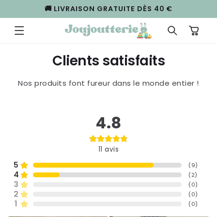
ET
🚚 LIVRAISON GRATUITE DÈS 40 €
PASSER
AU
CONTENU
Panier
Clients satisfaits
Nos produits font fureur dans le monde entier !
4.8
11
avis
5
(
9
)
4
(
2
)
3
(
0
)
2
(
0
)
1
(
0
)