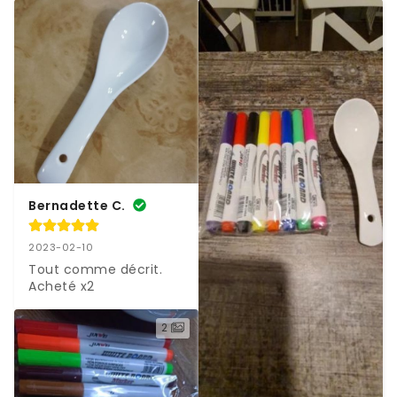
Bernadette C.
2023-02-10
Tout comme décrit. 
Acheté x2
2